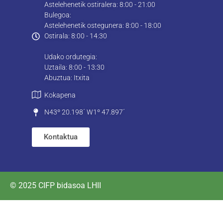
Astelehenetik ostiralera: 8:00 - 21:00
Bulegoa:
Astelehenetik ostegunera: 8:00 - 18:00
Ostirala: 8:00 - 14:30
Udako ordutegia:
Uztaila: 8:00 - 13:30
Abuztua: Itxita
Kokapena
N43º 20.198´ W1º 47.897´
Kontaktua
© 2025 CIFP bidasoa LHII