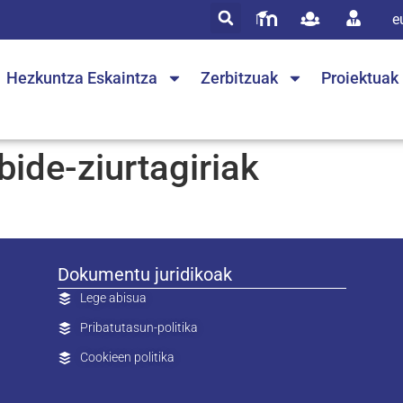
e
Hezkuntza Eskaintza
Zerbitzuak
Proiektuak
bide-ziurtagiriak
Dokumentu juridikoak
Lege abisua
Pribatutasun-politika
Cookieen politika