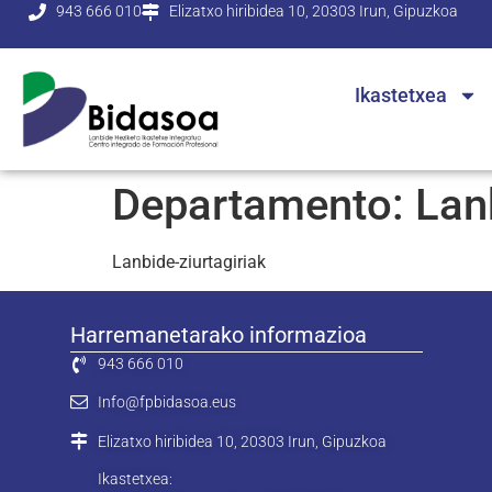
943 666 010
Elizatxo hiribidea 10, 20303 Irun, Gipuzkoa
Ikastetxea
Departamento:
Lan
Lanbide-ziurtagiriak
Harremanetarako informazioa
943 666 010
Info@fpbidasoa.eus
Elizatxo hiribidea 10, 20303 Irun, Gipuzkoa
Ikastetxea: