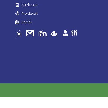
Zerbitzuak
Proiektuak
Berriak