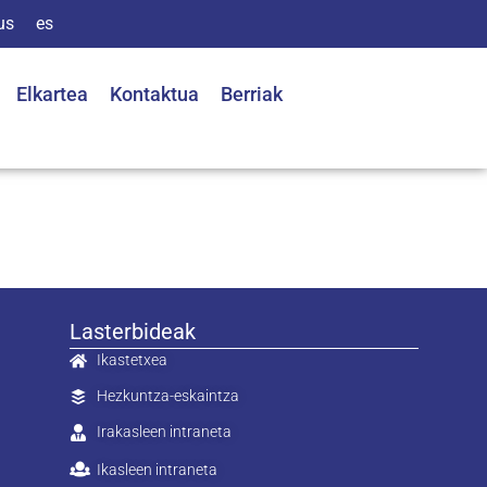
us
es
Elkartea
Kontaktua
Berriak
Lasterbideak
Ikastetxea
Hezkuntza-eskaintza
Irakasleen intraneta
Ikasleen intraneta