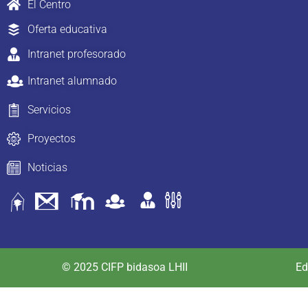
El Centro
Oferta educativa
Intranet profesorado
Intranet alumnado
Servicios
Proyectos
Noticias
© 2025 CIFP bidasoa LHII
Ed