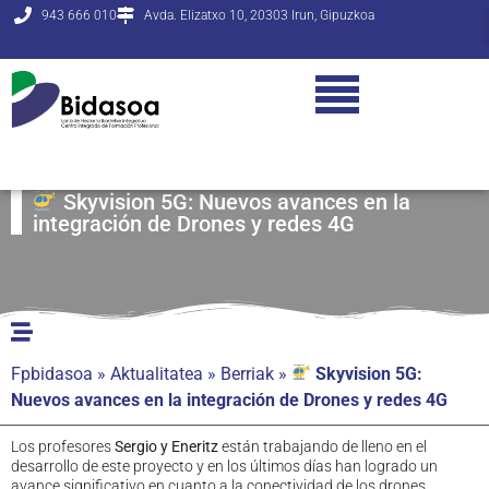
943 666 010
Avda. Elizatxo 10, 20303 Irun, Gipuzkoa
Skyvision 5G: Nuevos avances en la
integración de Drones y redes 4G
Fpbidasoa
»
Aktualitatea
»
Berriak
»
Skyvision 5G:
Nuevos avances en la integración de Drones y redes 4G
Los profesores
Sergio y Eneritz
están trabajando de lleno en el
desarrollo de este proyecto y en los últimos días han logrado un
avance significativo en cuanto a la conectividad de los drones.