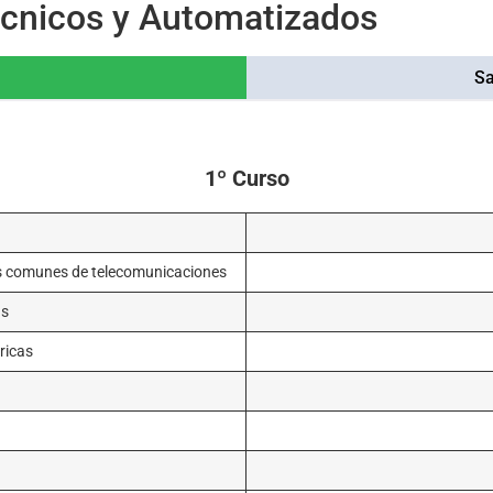
écnicos y Automatizados
Sa
1º Curso
as comunes de telecomunicaciones
as
ricas