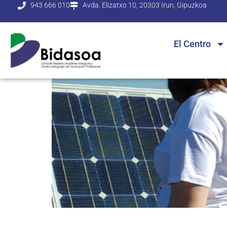
943 666 010
Avda. Elizatxo 10, 20303 Irun, Gipuzkoa
El Centro