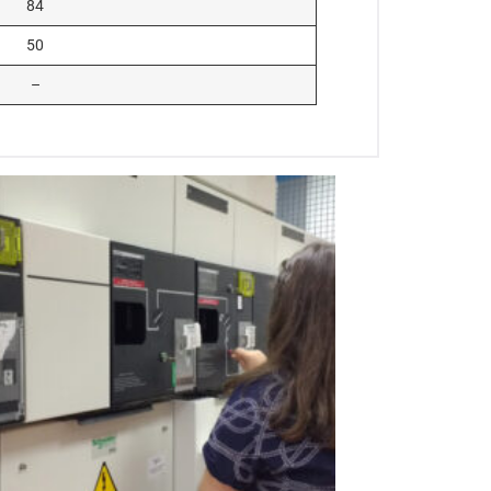
84
50
–