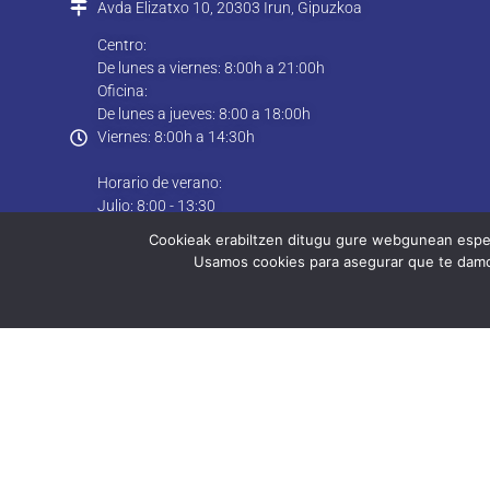
Avda Elizatxo 10, 20303 Irun, Gipuzkoa
Centro:
De lunes a viernes: 8:00h a 21:00h
Oficina:
De lunes a jueves: 8:00 a 18:00h
Viernes: 8:00h a 14:30h
Horario de verano:
Julio: 8:00 - 13:30
Agosto: Cerrado
Cookieak erabiltzen ditugu gure webgunean esperi
Usamos cookies para asegurar que te damos
Localización
GPS: N43º 20.198´ W1º 47.897´
Contacto
© 2025 CIFP bidasoa LHII