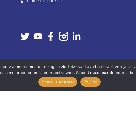
Política de cookies
entzia onena ematen dizugula ziurtatzeko. Leku hau erabiltzen jarrai
 la mejor experiencia en nuestra web. Si continúas usando este sitio,
Onartu / Aceptar
Ez / No
Editado por bidemedia.eus