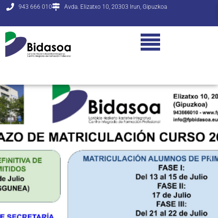
943 666 010
Avda. Elizatxo 10, 20303 Irun, Gipuzkoa