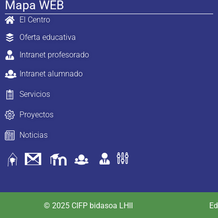
Mapa WEB
El Centro
Oferta educativa
Intranet profesorado
Intranet alumnado
Servicios
Proyectos
Noticias
© 2025 CIFP bidasoa LHII
Ed