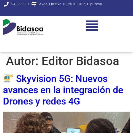
943 666 010
Avda. Elizatxo 10, 20303 Irun, Gipuzkoa
Autor:
Editor Bidasoa
Skyvision 5G: Nuevos
avances en la integración de
Drones y redes 4G