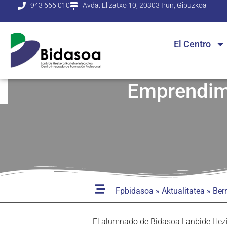
943 666 010
Avda. Elizatxo 10, 20303 Irun, Gipuzkoa
El Centro
Emprendimi
Fpbidasoa
»
Aktualitatea
»
Berr
El alumnado de Bidasoa Lanbide Hezike