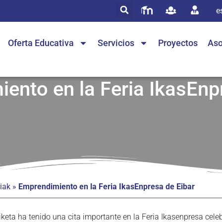
e
Oferta Educativa
Servicios
Proyectos
Aso
ento en la Feria IkasEnp
iak
»
Emprendimiento en la Feria IkasEnpresa de Eibar
ta ha tenido una cita importante en la Feria Ikasenpresa celebr