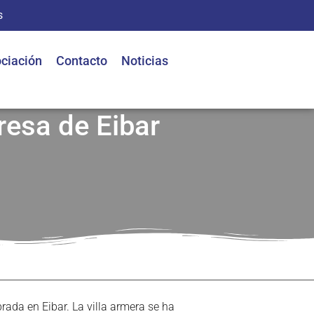
s
ciación
Contacto
Noticias
resa de Eibar
ada en Eibar. La villa armera se ha