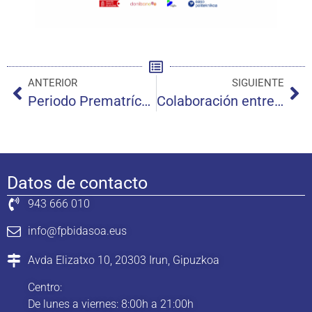
ANTERIOR
SIGUIENTE
Periodo Prematrícula
Colaboración entre Bidasoa y Plaiaundi: el alumnado de Bidasoa ha instalado una cubierta para bicicletas en Plaiaundi
Datos de contacto
943 666 010
info@fpbidasoa.eus
Avda Elizatxo 10, 20303 Irun, Gipuzkoa
Centro:
De lunes a viernes: 8:00h a 21:00h