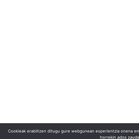
Cookieak erabiltzen ditugu gure webgunean esperientzia onena emat
horrekin ados zaude