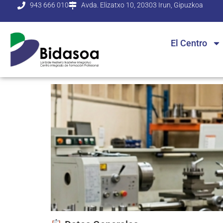
943 666 010
Avda. Elizatxo 10, 20303 Irun, Gipuzkoa
El Centro