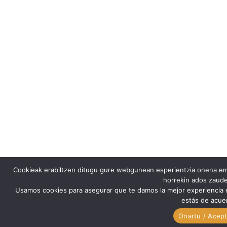
Cookieak erabiltzen ditugu gure webgunean esperientzia onena emat
horrekin ados zaude
Usamos cookies para asegurar que te damos la mejor experiencia 
estás de acuer
Onartu / Acept