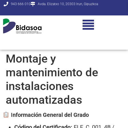
943 666 010
Avda. Elizatxo 10, 20303 Irun, Gipuzkoa
Montaje y
mantenimiento de
instalaciones
automatizadas
I
nformación General del Grado
Código del Certificado:
ELE_C_001_4B /