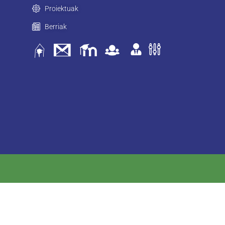
Proiektuak
Berriak