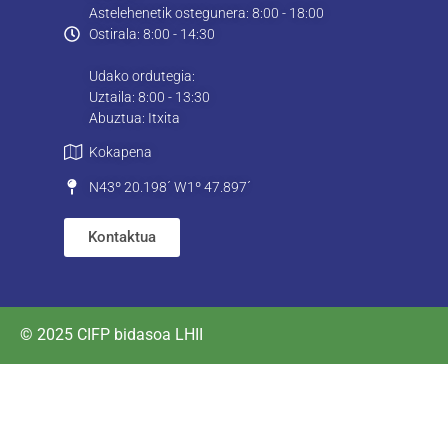
Astelehenetik ostegunera: 8:00 - 18:00
Ostirala: 8:00 - 14:30
Udako ordutegia:
Uztaila: 8:00 - 13:30
Abuztua: Itxita
Kokapena
N43º 20.198´ W1º 47.897´
Kontaktua
© 2025 CIFP bidasoa LHII