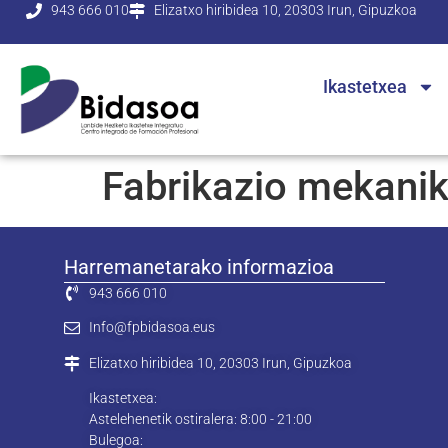
943 666 010
Elizatxo hiribidea 10, 20303 Irun, Gipuzkoa
Ikastetxea
Fabrikazio mekanik
Harremanetarako informazioa
943 666 010
Info@fpbidasoa.eus
Elizatxo hiribidea 10, 20303 Irun, Gipuzkoa
Ikastetxea:
Astelehenetik ostiralera: 8:00 - 21:00
Bulegoa: