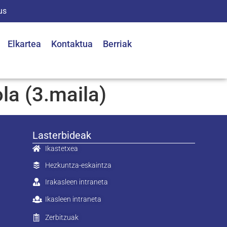
us
Elkartea
Kontaktua
Berriak
la (3.maila)
Lasterbideak
Ikastetxea
Hezkuntza-eskaintza
Irakasleen intraneta
Ikasleen intraneta
Zerbitzuak