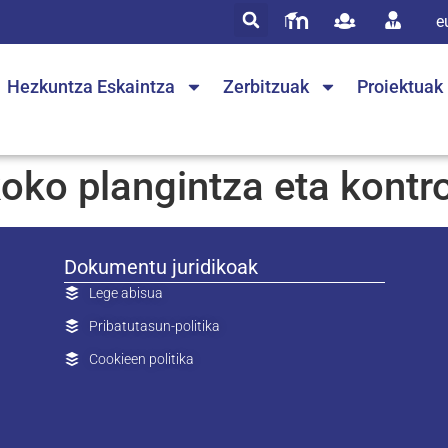
e
Hezkuntza Eskaintza
Zerbitzuak
Proiektuak
oko plangintza eta kontro
Dokumentu juridikoak
Lege abisua
Pribatutasun-politika
Cookieen politika