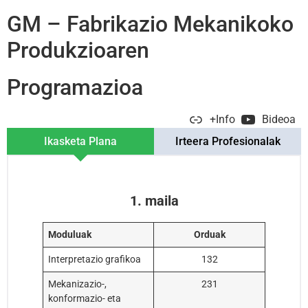
GM – Fabrikazio Mekanikoko
Produkzioaren
Programazioa
+Info
Bideoa
Ikasketa Plana
Irteera Profesionalak
1. maila
Moduluak
Orduak
Interpretazio grafikoa
132
Mekanizazio-,
231
konformazio- eta