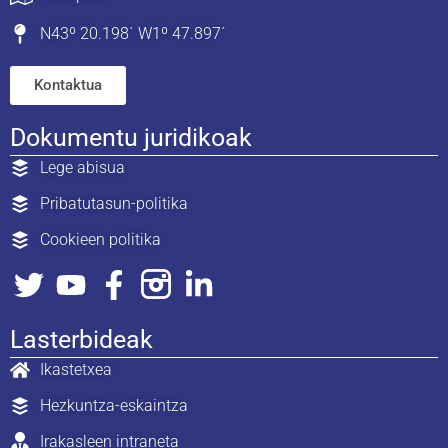
N43º 20.198´ W1º 47.897´
Kontaktua
Dokumentu juridikoak
Lege abisua
Pribatutasun-politika
Cookieen politika
Lasterbideak
Ikastetxea
Hezkuntza-eskaintza
Irakasleen intraneta