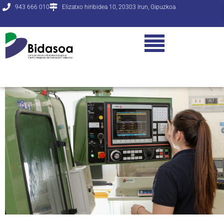
943 666 010
Elizatxo hiribidea 10, 20303 Irun, Gipuzkoa