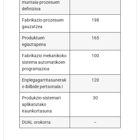
muntaia-prozesuen
definizioa
Fabrikazio-prozesuen
198
gauzatzea
Produktuen
165
egiaztapena
Fabrikazio mekanikoko
100
sistema automatikoen
programazioa
Enplegagarritasunerak
120
o ibilbide pertsonala I
Produkzio-sistemari
30
aplikatutako
iraunkortasuna
DUAL orokorra
–