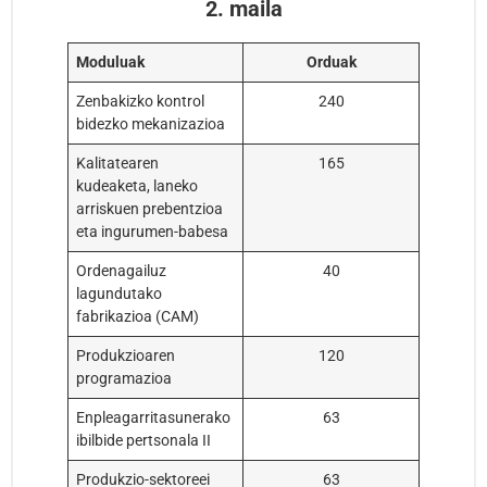
2. maila
Moduluak
Orduak
Zenbakizko kontrol
240
bidezko mekanizazioa
Kalitatearen
165
kudeaketa, laneko
arriskuen prebentzioa
eta ingurumen-babesa
Ordenagailuz
40
lagundutako
fabrikazioa (CAM)
Produkzioaren
120
programazioa
Enpleagarritasunerako
63
ibilbide pertsonala II
Produkzio-sektoreei
63