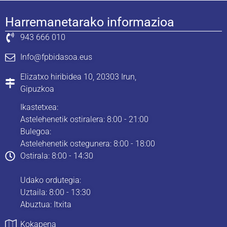
Harremanetarako informazioa
943 666 010
Info@fpbidasoa.eus
Elizatxo hiribidea 10, 20303 Irun,
Gipuzkoa
Ikastetxea:
Astelehenetik ostiralera: 8:00 - 21:00
Bulegoa:
Astelehenetik ostegunera: 8:00 - 18:00
Ostirala: 8:00 - 14:30
Udako ordutegia:
Uztaila: 8:00 - 13:30
Abuztua: Itxita
Kokapena