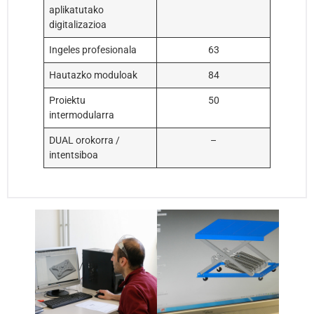
aplikatutako
digitalizazioa
Ingeles profesionala
63
Hautazko moduloak
84
Proiektu
50
intermodularra
DUAL orokorra /
–
intentsiboa