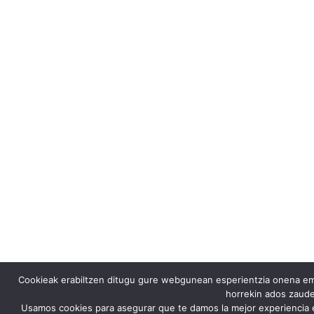
Cookieak erabiltzen ditugu gure webgunean esperientzia onena emat
horrekin ados zaude
Usamos cookies para asegurar que te damos la mejor experiencia 