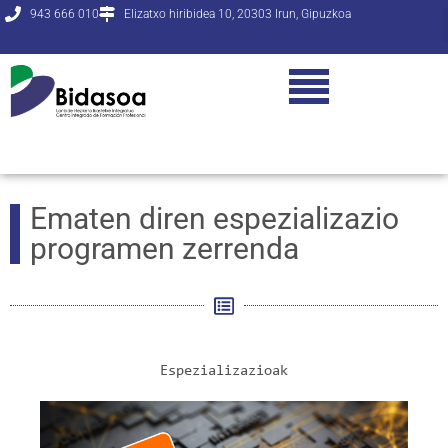
943 666 010
Elizatxo hiribidea 10, 20303 Irun, Gipuzkoa
Ematen diren espezializazio
programen zerrenda
Espezializazioak
ESPEZIALIZAZIO-IKASTAROAK