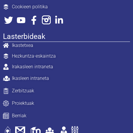
Cookieen politika
Lasterbideak
Ikastetxea
Hezkuntza-eskaintza
Irakasleen intraneta
Ikasleen intraneta
Zerbitzuak
Proiektuak
Berriak