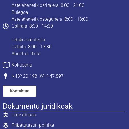
Astelehenetik ostiralera: 8:00 - 21:00
Bulegoa:
Astelehenetik ostegunera: 8:00 - 18:00
Ostirala: 8:00 - 14:30
Udako ordutegia:
Uztaila: 8:00 - 13:30
Abuztua: Itxita
Kokapena
N43º 20.198´ W1º 47.897´
Kontaktua
Dokumentu juridikoak
Lege abisua
Pribatutasun-politika