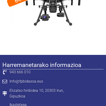
Droneak-Urrunetik Gidatutako Aireontziak
Informazio gehiago
Harremanetarako informazioa
943 666 010
Info@fpbidasoa.eus
Elizatxo hiribidea 10, 20303 Irun,
Gipuzkoa
Ikastetxea: