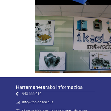
Harremanetarako informazioa
943 666 010
Info@fpbidasoa.eus