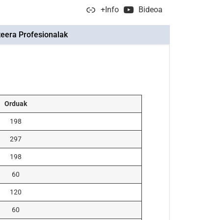
+Info
Bideoa
teera Profesionalak
Orduak
198
297
198
60
120
60