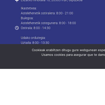
Elizatxo hiribidea 10, 20303 Irun, Gipuzkoa
Ikastetxea:
Astelehenetik ostiralera: 8:00 - 21:00
Bulegoa:
Astelehenetik ostegunera: 8:00 - 18:00
Ostirala: 8:00 - 14:30
Udako ordutegia:
Uztaila: 8:00 - 13:30
Abuztua: Itxita
Cookieak erabiltzen ditugu gure webgunean esperi
Usamos cookies para asegurar que te damos
Kokapena
N43º 20.198´ W1º 47.897´
Kontaktua
© 2025 CIFP bidasoa LHII