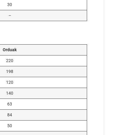
30
–
Orduak
220
198
120
140
63
84
50