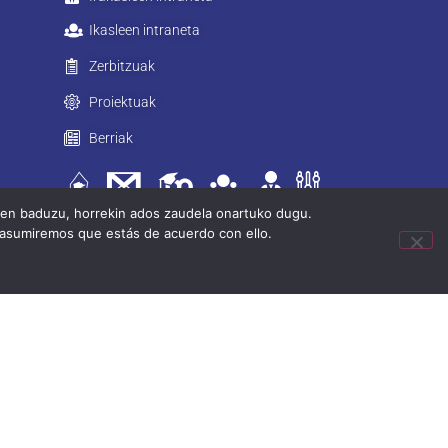
Ikasleen intraneta
Zerbitzuak
Proiektuak
Berriak
tzen baduzu, horrekin ados zaudela onartuko dugu.
 asumiremos que estás de acuerdo con ello.