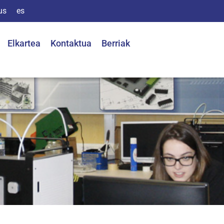
us
es
Elkartea
Kontaktua
Berriak