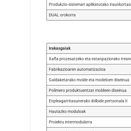
Produkzio-sistemari aplikatutako iraunkorta
DUAL orokorra
Irakasgaiak
Xafla prozesatzeko eta estanpaziorako tresne
Fabrikazioaren automatizazioa
Galdaketarako molde eta modeloen diseinua
Polimero produktuentzat moldeen diseinua
Enpleagarritasunerako ibilbide pertsonala II
Hautazko moduloak
Proiektu intermodularra