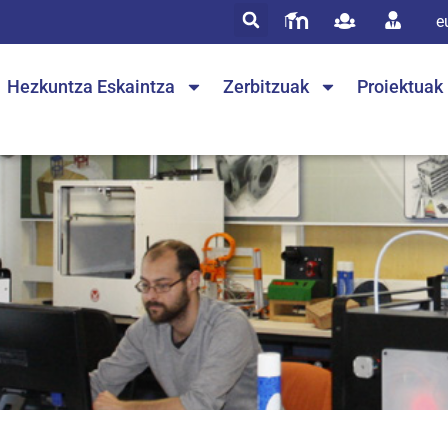
e
Hezkuntza Eskaintza
Zerbitzuak
Proiektuak