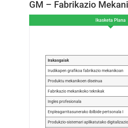
GM – Fabrikazio Mekani
Ikasketa Plana
Irakasgaiak
Irudikapen grafikoa fabrikazio mekanikoan
Produktu mekanikoen diseinua
Fabrikazio mekanikoko teknikak
Ingles profesionala
Enpleagarritasunerako ibilbide pertsonala I
Produkzio-sistemari aplikatutako digitalizazi