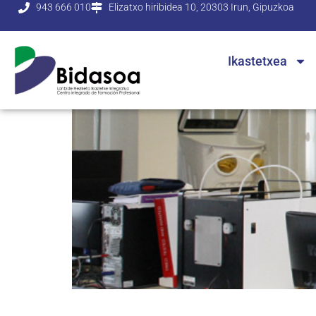
943 666 010
Elizatxo hiribidea 10, 20303 Irun, Gipuzkoa
Ikastetxea