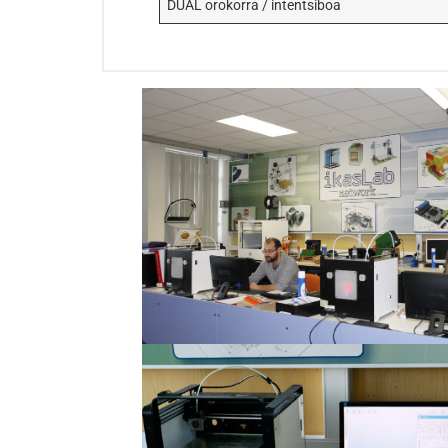
DUAL orokorra / intentsiboa