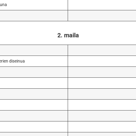
suna
2. maila
rien diseinua