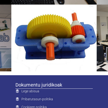
Dokumentu juridikoak
Lege abisua
Pribatutasun-politika
Cookieen politika