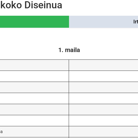
koko Diseinua
Ir
1. maila
oa