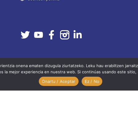
entzia onena ematen dizugula ziurtatzeko. Leku hau erabiltzen jarrai
 la mejor experiencia en nuestra web. Si continúas usando este sitio,
Onartu / Aceptar
Ez / No
Editado por bidemedia.eus