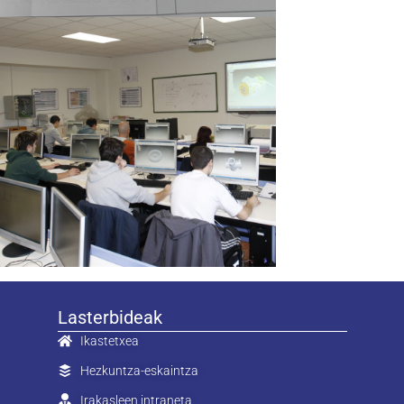
Lasterbideak
Ikastetxea
Hezkuntza-eskaintza
Irakasleen intraneta