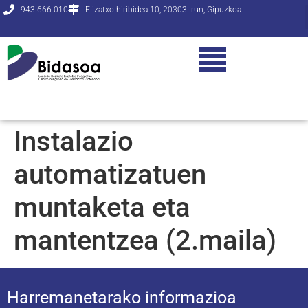
943 666 010
Elizatxo hiribidea 10, 20303 Irun, Gipuzkoa
Instalazio
automatizatuen
muntaketa eta
mantentzea (2.maila)
Harremanetarako informazioa