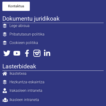
Kontaktua
Dokumentu juridikoak
Lege abisua
Pribatutasun-politika
Cookieen politika
Lasterbideak
Ikastetxea
Hezkuntza-eskaintza
Irakasleen intraneta
Ikasleen intraneta