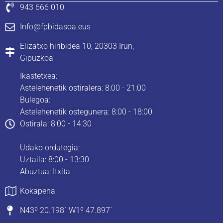
943 666 010
Info@fpbidasoa.eus
Elizatxo hiribidea 10, 20303 Irun,
Gipuzkoa
Ikastetxea:
Astelehenetik ostiralera: 8:00 - 21:00
Bulegoa:
Astelehenetik ostegunera: 8:00 - 18:00
Ostirala: 8:00 - 14:30
Udako ordutegia:
Uztaila: 8:00 - 13:30
Abuztua: Itxita
Kokapena
N43º 20.198´ W1º 47.897´