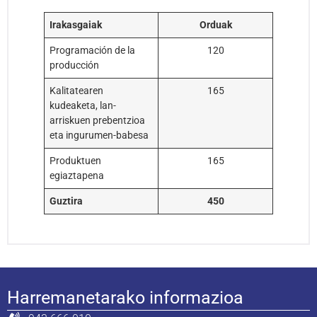
Irakasgaiak
Orduak
Programación de la
120
producción
Kalitatearen
165
kudeaketa, lan-
arriskuen prebentzioa
eta ingurumen-babesa
Produktuen
165
egiaztapena
Guztira
450
Harremanetarako informazioa