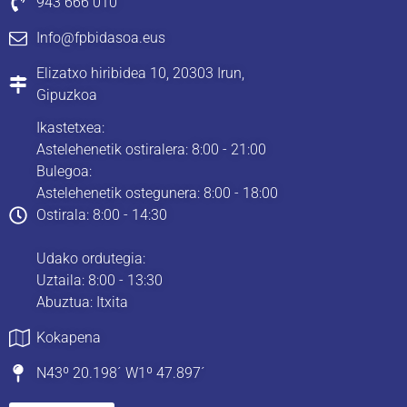
943 666 010
Info@fpbidasoa.eus
Elizatxo hiribidea 10, 20303 Irun,
Gipuzkoa
Ikastetxea:
Astelehenetik ostiralera: 8:00 - 21:00
Bulegoa:
Astelehenetik ostegunera: 8:00 - 18:00
Ostirala: 8:00 - 14:30
Udako ordutegia:
Uztaila: 8:00 - 13:30
Abuztua: Itxita
Kokapena
N43º 20.198´ W1º 47.897´