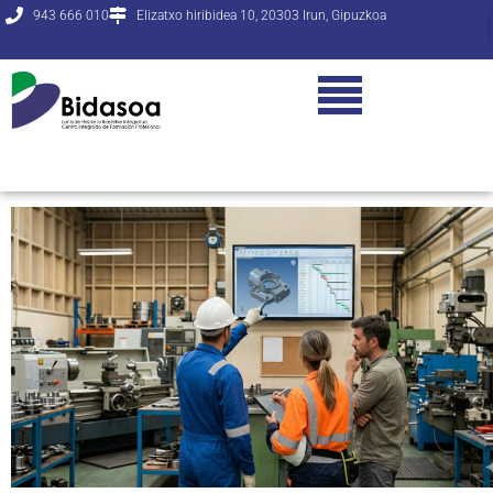
943 666 010
Elizatxo hiribidea 10, 20303 Irun, Gipuzkoa