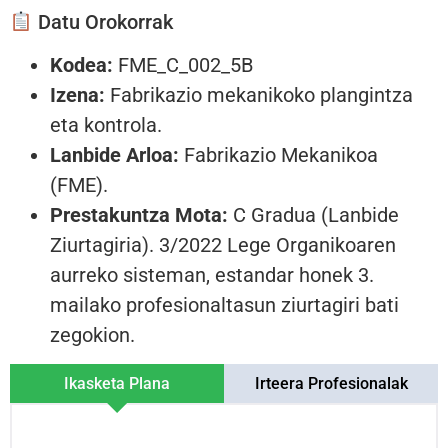
Datu Orokorrak
Kodea:
FME_C_002_5B
Izena:
Fabrikazio mekanikoko plangintza
eta kontrola.
Lanbide Arloa:
Fabrikazio Mekanikoa
(FME).
Prestakuntza Mota:
C Gradua (Lanbide
Ziurtagiria). 3/2022 Lege Organikoaren
aurreko sisteman, estandar honek 3.
mailako profesionaltasun ziurtagiri bati
zegokion.
Ikasketa Plana
Irteera Profesionalak