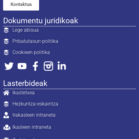
Kontaktua
Dokumentu juridikoak
Lege abisua
Pribatutasun-politika
Cookieen politika
Lasterbideak
Ikastetxea
Hezkuntza-eskaintza
Irakasleen intraneta
Ikasleen intraneta