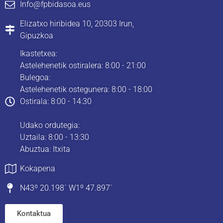
Info@fpbidasoa.eus
Elizatxo hiribidea 10, 20303 Irun,
Gipuzkoa
Ikastetxea:
Astelehenetik ostiralera: 8:00 - 21:00
Bulegoa:
Astelehenetik ostegunera: 8:00 - 18:00
Ostirala: 8:00 - 14:30
Udako ordutegia:
Uztaila: 8:00 - 13:30
Abuztua: Itxita
Kokapena
N43º 20.198´ W1º 47.897´
Kontaktua