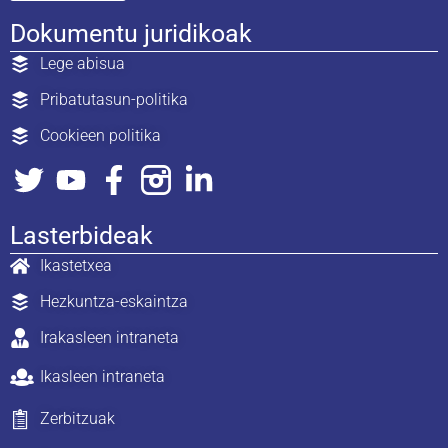
Dokumentu juridikoak
Lege abisua
Pribatutasun-politika
Cookieen politika
Lasterbideak
Ikastetxea
Hezkuntza-eskaintza
Irakasleen intraneta
Ikasleen intraneta
Zerbitzuak