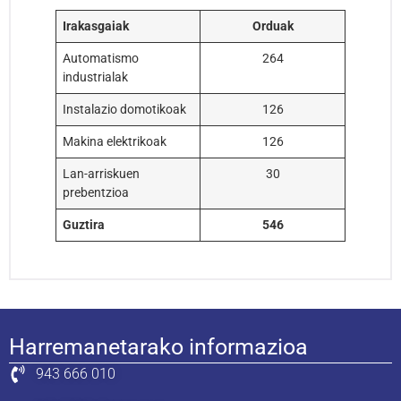
Irakasgaiak
Orduak
Automatismo
264
industrialak
Instalazio domotikoak
126
Makina elektrikoak
126
Lan-arriskuen
30
prebentzioa
Guztira
546
Harremanetarako informazioa
943 666 010