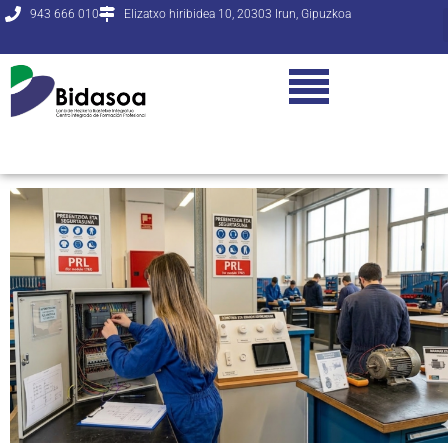
943 666 010
Elizatxo hiribidea 10, 20303 Irun, Gipuzkoa