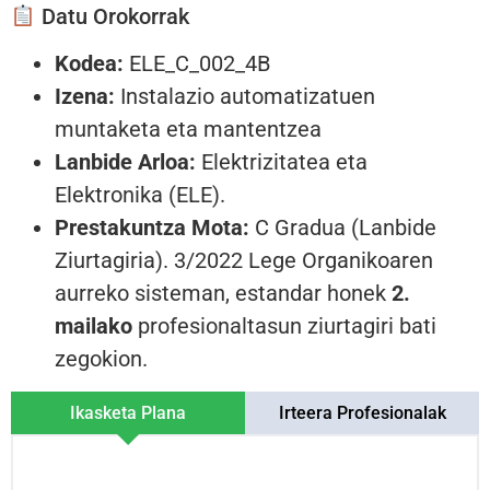
Datu Orokorrak
Kodea:
ELE_C_002_4B
Izena:
Instalazio automatizatuen
muntaketa eta mantentzea
Lanbide Arloa:
Elektrizitatea eta
Elektronika (ELE).
Prestakuntza Mota:
C Gradua (Lanbide
Ziurtagiria). 3/2022 Lege Organikoaren
aurreko sisteman, estandar honek
2.
mailako
profesionaltasun ziurtagiri bati
zegokion.
Ikasketa Plana
Irteera Profesionalak