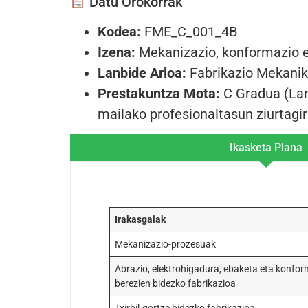
Datu Orokorrak
Kodea:
FME_C_001_4B
Izena:
Mekanizazio, konformazio e
Lanbide Arloa:
Fabrikazio Mekanik
Prestakuntza Mota:
C Gradua (Lan
mailako profesionaltasun ziurtagir
Ikasketa Plana
Irakasgaiak
Mekanizazio-prozesuak
Abrazio, elektrohigadura, ebaketa eta konfo
berezien bidezko fabrikazioa