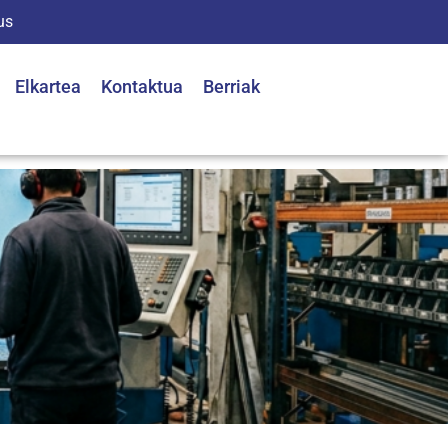
us
Elkartea
Kontaktua
Berriak