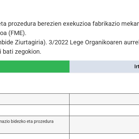
ta prozedura berezien exekuzioa fabrikazio meka
oa (FME).
bide Ziurtagiria). 3/2022 Lege Organikoaren aurre
i bati zegokion.
Ir
rmazio bidezko eta prozedura