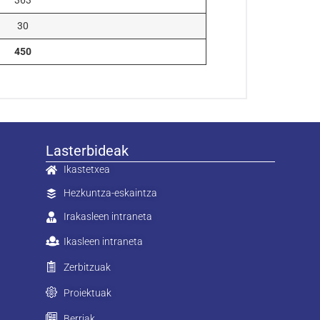
363
30
450
Lasterbideak
Ikastetxea
Hezkuntza-eskaintza
Irakasleen intraneta
Ikasleen intraneta
Zerbitzuak
Proiektuak
Berriak