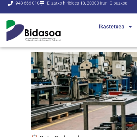
943 666 010
Elizatxo hiribidea 10, 20303 Irun, Gipuzkoa
Ikastetxea