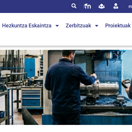
e
Hezkuntza Eskaintza
Zerbitzuak
Proiektuak