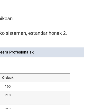
nikoan.
ko sisteman, estandar honek 2.
teera Profesionalak
Orduak
165
210