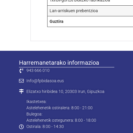
Txirbil-gortze bidezko fabrikazioa
Lan-arriskuen prebentzioa
Guztira
Harremanetarako informazioa
943 666 010
Info@fpbidasoa.eus
Elizatxo hiribidea 10, 20303 Irun, Gipuzkoa
Ikastetxea:
Astelehenetik ostiralera: 8:00 - 21:00
Bulegoa:
Astelehenetik ostegunera: 8:00 - 18:00
Ostirala: 8:00 - 14:30