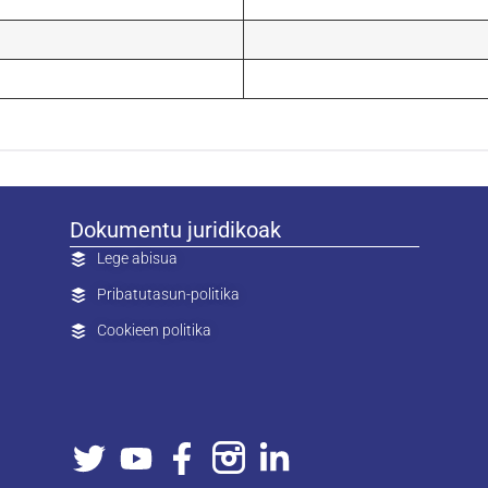
Dokumentu juridikoak
Lege abisua
Pribatutasun-politika
Cookieen politika