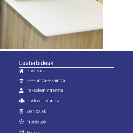
Lasterbideak
Ikastetxea
Hezkuntza-eskaintza
Irakasleen intraneta
Ikasleen intraneta
Zerbitzuak
Proiektuak
Berriak