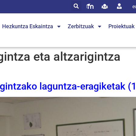
e
Hezkuntza Eskaintza
Zerbitzuak
Proiektuak
intza eta altzarigintza
igintzako laguntza-eragiketak (1