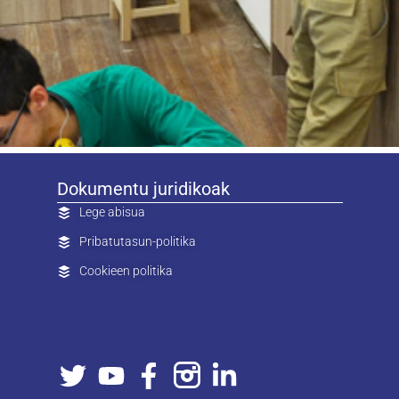
Dokumentu juridikoak
Lege abisua
Pribatutasun-politika
Cookieen politika