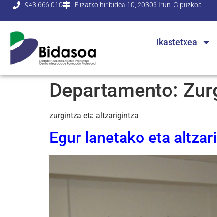
943 666 010
Elizatxo hiribidea 10, 20303 Irun, Gipuzkoa
Ikastetxea
Departamento:
Zurg
zurgintza eta altzarigintza
Egur lanetako eta altzar