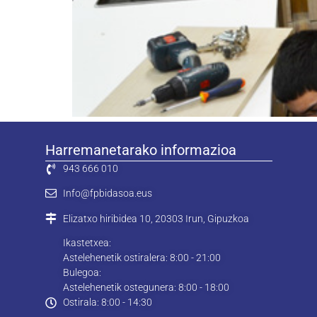
Harremanetarako informazioa
943 666 010
Info@fpbidasoa.eus
Elizatxo hiribidea 10, 20303 Irun, Gipuzkoa
Ikastetxea:
Astelehenetik ostiralera: 8:00 - 21:00
Bulegoa:
Astelehenetik ostegunera: 8:00 - 18:00
Ostirala: 8:00 - 14:30