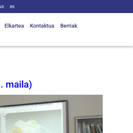
us
es
Elkartea
Kontaktua
Berriak
. maila)