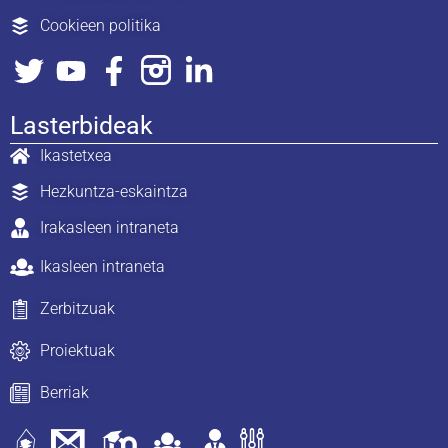
Cookieen politika
Lasterbideak
Ikastetxea
Hezkuntza-eskaintza
Irakasleen intraneta
Ikasleen intraneta
Zerbitzuak
Proiektuak
Berriak