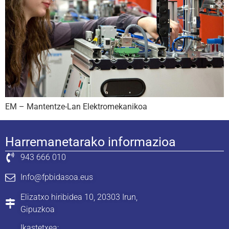
EM – Mantentze-Lan Elektromekanikoa
Harremanetarako informazioa
943 666 010
Info@fpbidasoa.eus
Elizatxo hiribidea 10, 20303 Irun,
Gipuzkoa
Ikastetxea: