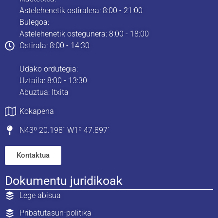
Astelehenetik ostiralera: 8:00 - 21:00
Bulegoa:
Astelehenetik ostegunera: 8:00 - 18:00
Ostirala: 8:00 - 14:30
Udako ordutegia:
Uztaila: 8:00 - 13:30
Abuztua: Itxita
Kokapena
N43º 20.198´ W1º 47.897´
Kontaktua
Dokumentu juridikoak
Lege abisua
Pribatutasun-politika