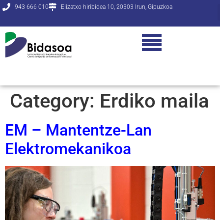
943 666 010
Elizatxo hiribidea 10, 20303 Irun, Gipuzkoa
Category:
Erdiko maila
EM – Mantentze-Lan
Elektromekanikoa