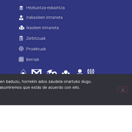
Hezkuntza-eskaintza
Irakasleen intraneta
Ikasleen intraneta
Zerbitzuak
Proiektuak
Berriak
tzen baduzu, horrekin ados zaudela onartuko dugu.
 asumiremos que estás de acuerdo con ello.