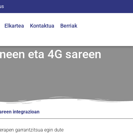
us
Elkartea
Kontaktua
Berriak
oneen eta 4G sareen
areen integrazioan
rerapen garrantzitsua egin dute