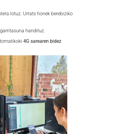
tera lotuz. Urrats honek berebiziko
agarritasuna handituz.
utomatikoki
4G sarearen bidez