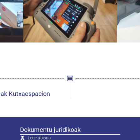
eak Kutxaespacion
Dokumentu juridikoak
Lege abisua