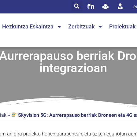
e
Hezkuntza Eskaintza
Zerbitzuak
Proiektuak
Aurrerapauso berriak Dr
integrazioan
iak
»
Skyvision 5G: Aurrerapauso berriak Droneen eta 4G s
arri ari dira proiektu honen garapenean, eta azken egunotan aur