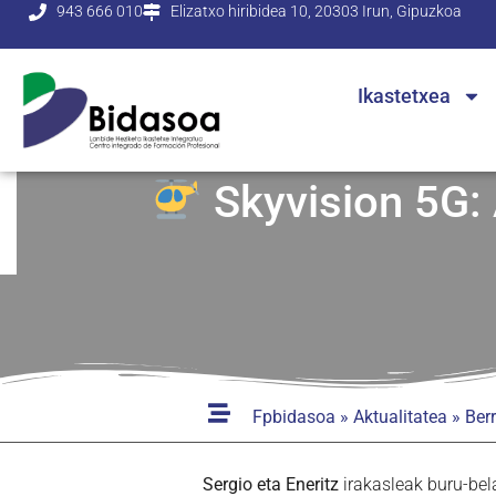
943 666 010
Elizatxo hiribidea 10, 20303 Irun, Gipuzkoa
Ikastetxea
Skyvision 5G: 
Fpbidasoa
»
Aktualitatea
»
Berr
Sergio eta Eneritz
irakasleak buru-bel