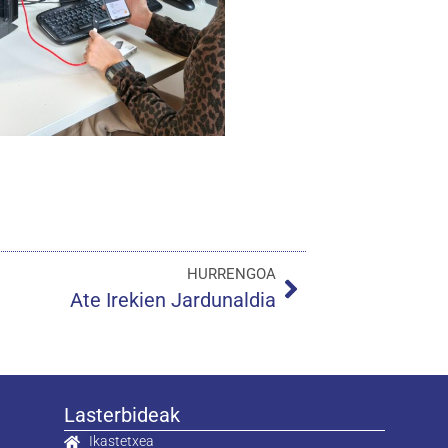
HURRENGOA
Ate Irekien Jardunaldia
Lasterbideak
Ikastetxea