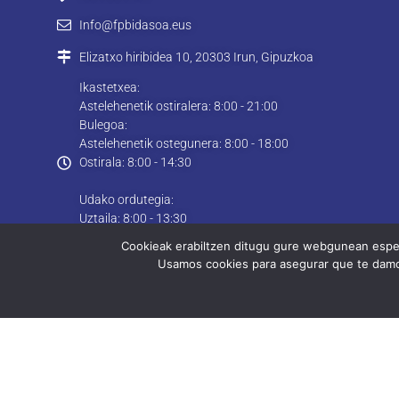
Info@fpbidasoa.eus
Elizatxo hiribidea 10, 20303 Irun, Gipuzkoa
Ikastetxea:
Astelehenetik ostiralera: 8:00 - 21:00
Bulegoa:
Astelehenetik ostegunera: 8:00 - 18:00
Ostirala: 8:00 - 14:30
Udako ordutegia:
Uztaila: 8:00 - 13:30
Abuztua: Itxita
Cookieak erabiltzen ditugu gure webgunean esperi
Usamos cookies para asegurar que te damos
Kokapena
N43º 20.198´ W1º 47.897´
Kontaktua