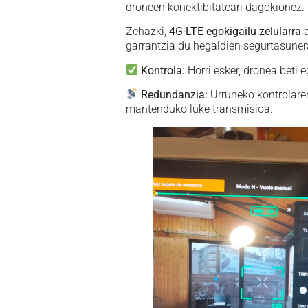
droneen konektibitateari dagokionez.
Zehazki,
4G-LTE egokigailu zelularra
a
garrantzia du hegaldien segurtasuner
Kontrola:
Horri esker, dronea beti 
Redundanzia:
Urruneko kontrolaren
mantenduko luke transmisioa.