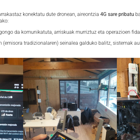
rrakastaz konektatu dute dronean, aireontzia
4G sare pribatu
ba
ako:
egongo da komunikatuta, arriskuak murriztuz eta operazioen fid
 (emisora tradizionalaren) seinalea galduko balitz, sistemak a