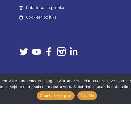
Pribatutasun-politika
Cookieen politika
entzia onena ematen dizugula ziurtatzeko. Leku hau erabiltzen jarrai
 la mejor experiencia en nuestra web. Si continúas usando este sitio,
Onartu / Aceptar
Ez / No