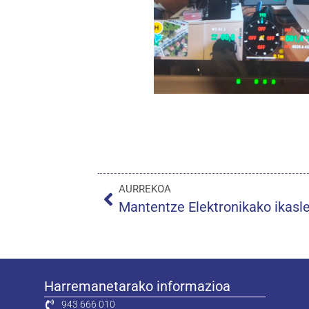
AURREKOA
Mantentze Elektronikako ikasl
Harremanetarako informazioa
943 666 010